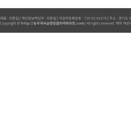
대표 : 최종일 | 개인정보책임자 : 최종일 | 사업자등록번호 : 739-02-01678 | 주소 : 경기도 양주시 
Copyright ©
http://송추계곡글램핑셀프바베큐장.com/
All rights reserved.
제작 헤븐